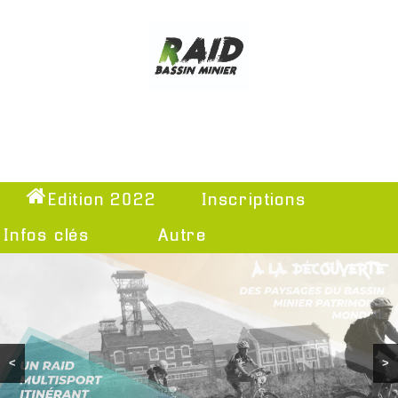
Edition 2022
Inscriptions
Infos clés
Autre
<
>